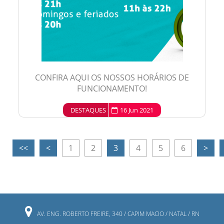
CONFIRA AQUI OS NOSSOS HORÁRIOS DE
FUNCIONAMENTO!
DESTAQUES
16 Jun 2021
<<
<
1
2
3
4
5
6
>
AV. ENG. ROBERTO FREIRE, 340 / CAPIM MACIO / NATAL / RN