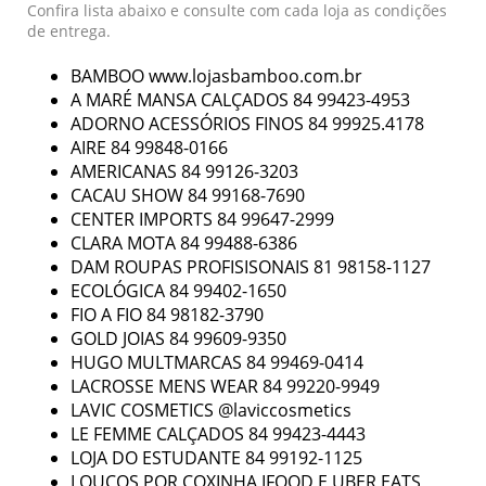
Confira lista abaixo e consulte com cada loja as condições
de entrega.
BAMBOO www.lojasbamboo.com.br
A MARÉ MANSA CALÇADOS 84 99423-4953
ADORNO ACESSÓRIOS FINOS 84 99925.4178
AIRE 84 99848-0166
AMERICANAS 84 99126-3203
CACAU SHOW 84 99168-7690
CENTER IMPORTS 84 99647-2999
CLARA MOTA 84 99488-6386
DAM ROUPAS PROFISISONAIS 81 98158-1127
ECOLÓGICA 84 99402-1650
FIO A FIO 84 98182-3790
GOLD JOIAS 84 99609-9350
HUGO MULTMARCAS 84 99469-0414
LACROSSE MENS WEAR 84 99220-9949
LAVIC COSMETICS @laviccosmetics
LE FEMME CALÇADOS 84 99423-4443
LOJA DO ESTUDANTE 84 99192-1125
LOUCOS POR COXINHA IFOOD E UBER EATS